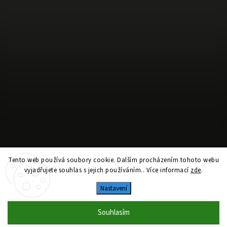
Sledovat na Instagramu
Tento web používá soubory cookie. Dalším procházením tohoto webu
vyjadřujete souhlas s jejich používáním.. Více informací
zde
.
Copyright 2026
Airbō shop
. Všechna práva vyhrazena.
Nastavení
Vytvořil
Shoptet
| Design
Shoptak.cz
Souhlasím