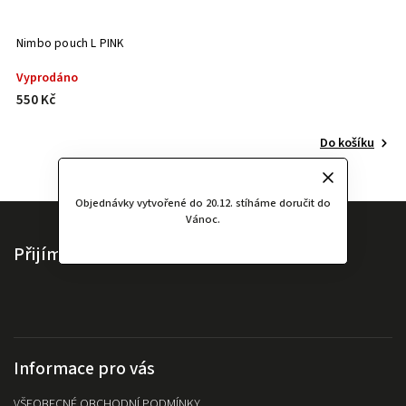
Nimbo pouch L PINK
X
Vyprodáno
S
550 Kč
2
Do košíku
Objednávky vytvořené do 20.12. stíháme doručit do
Vánoc.
Přijímáme online platby
Informace pro vás
VŠEOBECNÉ OBCHODNÍ PODMÍNKY