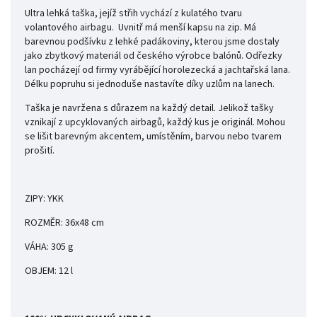
Ultra lehká taška, jejíž střih vychází z kulatého tvaru
volantového airbagu. Uvnitř má menší kapsu na zip. Má
barevnou podšívku z lehké padákoviny, kterou jsme dostaly
jako zbytkový materiál od českého výrobce balónů. Odřezky
lan pocházejí od firmy vyrábějící horolezecká a jachtařská lana.
Délku popruhu si jednoduše nastavíte díky uzlům na lanech.
Taška je navržena s důrazem na každý detail. Jelikož tašky
vznikají z upcyklovaných airbagů, každý kus je originál. Mohou
se lišit barevným akcentem, umístěním, barvou nebo tvarem
prošití.
ZIPY: YKK
ROZMĚR: 36x48 cm
VÁHA: 305 g
OBJEM: 12 l